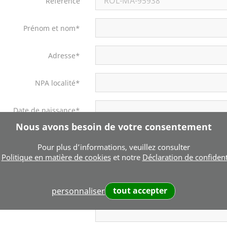
Référence
Prénom et nom*
Adresse*
NPA localité*
Date de naissance*
Nous avons besoin de votre consentement
Adresse e-mail*
Pour plus d’informations, veuillez consulter
e
Politique en matière de cookies
et notre
Déclaration de confident
Téléphone
tout accepter
personnaliser
Message*