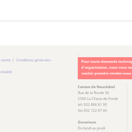
-
s-vente
Conditions générales
Pour toute demande techniqu
d'organisation, nous vous r
ntialité
vouloir prendre rendez-vous
Canton de Neuchâtel
Rue de la Ronde 30
2300 La Chaux-de-Fonds
tél. 032 886 81 00
fax 032 722 07 44
Ouverture
Du lundi au jeudi