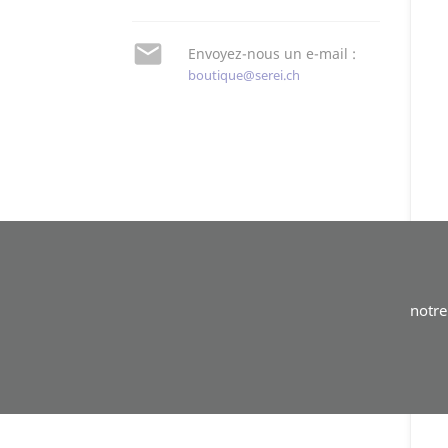

Envoyez-nous un e-mail :
boutique@serei.ch
notr