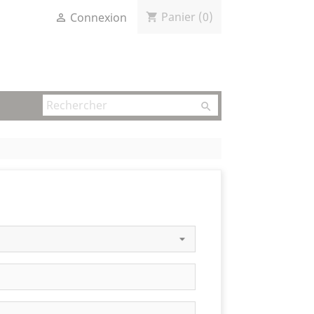
Panier
(0)
Connexion
shopping_cart

