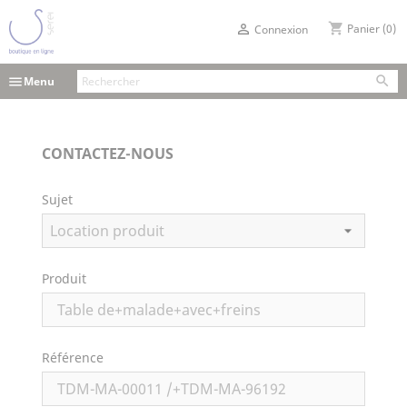
shopping_cart

Panier
(0)
Connexion

menu
Menu
CONTACTEZ-NOUS
Sujet
Produit
Référence