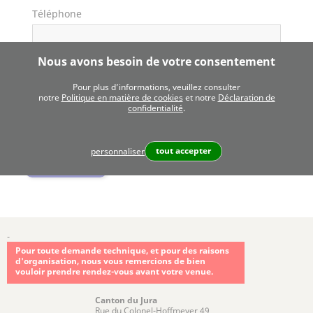
Téléphone
Nous avons besoin de votre consentement
Message*
Pour plus d’informations, veuillez consulter
notre
Politique en matière de cookies
et notre
Déclaration de
confidentialité
.
tout accepter
personnaliser
-
Pour toute demande technique, et pour des raisons
d'organisation, nous vous remercions de bien
vouloir prendre rendez-vous avant votre venue.
Canton du Jura
Rue du Colonel-Hoffmeyer 49