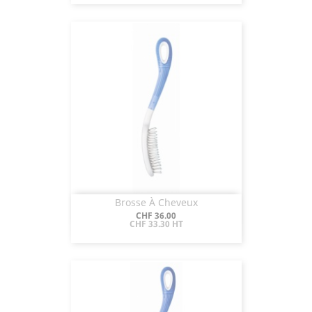
Brosse À Cheveux
Aperçu rapide

Prix
CHF 36.00
CHF 33.30 HT