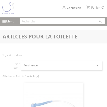
shopping_cart

Panier
(0)
Connexion

menu
Menu
ARTICLES POUR LA TOILETTE
Il y a 6 produits.
Trier
Pertinence

par :
Affichage 1-6 de 6 article(s)