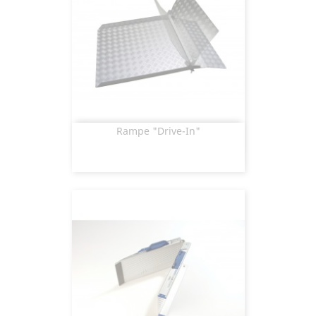
Rampe "drive-In"
Aperçu rapide
