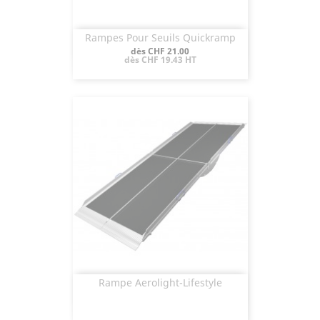
Rampes Pour Seuils Quickramp
Aperçu rapide

Prix
dès CHF 21.00
dès CHF 19.43 HT
Rampe Aerolight-Lifestyle
Aperçu rapide
