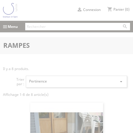
shopping_cart

Panier
(0)
Connexion

menu
Menu
RAMPES
Il y a 8 produits.
Trier
Pertinence

par :
Affichage 1-8 de 8 article(s)