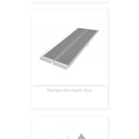
Rampe Aerolight-Xtra
Aperçu rapide
