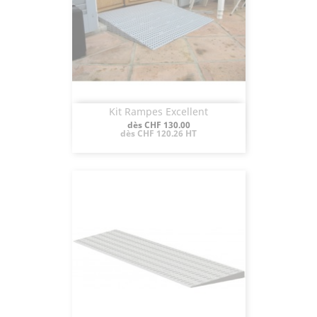
Kit Rampes Excellent
Aperçu rapide

Prix
dès CHF 130.00
dès CHF 120.26 HT