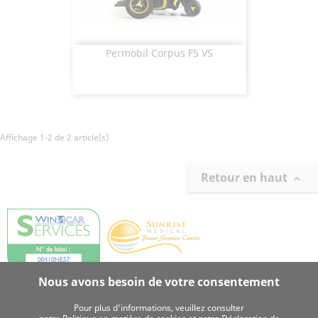
Permobil Corpus F5 VS
Aperçu rapide

Affichage 1-2 de 2 article(s)
Retour en haut

Nous avons besoin de votre consentement
Pour plus d’informations, veuillez consulter