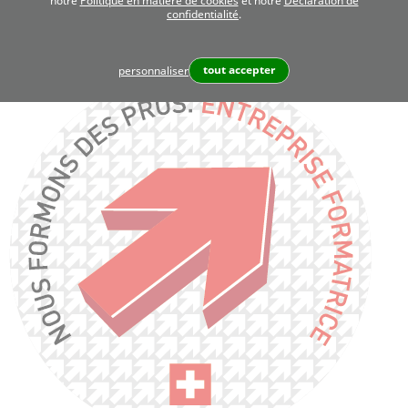
notre
Politique en matière de cookies
et notre
Déclaration de
confidentialité
.
tout accepter
personnaliser