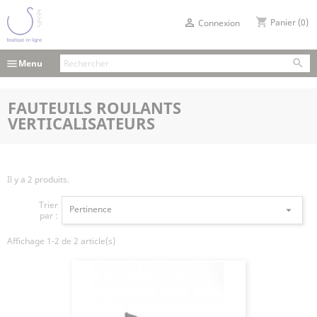
shopping_cart

Panier
(0)
Connexion

menu
Menu
FAUTEUILS ROULANTS
VERTICALISATEURS
Il y a 2 produits.
Trier
Pertinence

par :
Affichage 1-2 de 2 article(s)