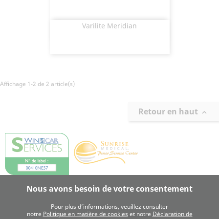
Varilite Meridian
Aperçu rapide

Affichage 1-2 de 2 article(s)
Retour en haut

Nous avons besoin de votre consentement
Pour plus d’informations, veuillez consulter
notre
Politique en matière de cookies
et notre
Déclaration de