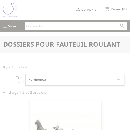
shopping_cart

Panier
(0)
Connexion

menu
Menu
DOSSIERS POUR FAUTEUIL ROULANT
Il y a 2 produits.
Trier
Pertinence

par :
Affichage 1-2 de 2 article(s)