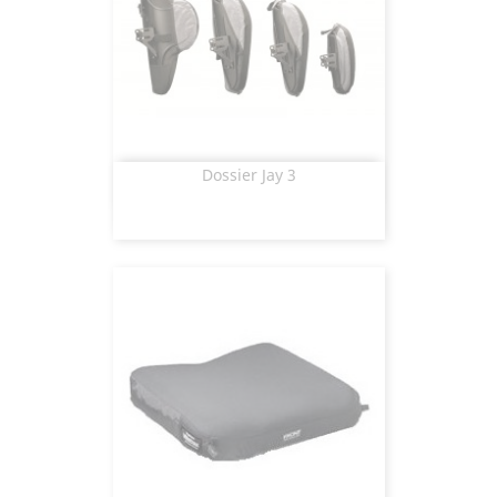
Dossier Jay 3
Aperçu rapide
