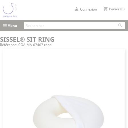
shopping_cart

Panier
(0)
Connexion

menu
Menu
SISSEL® SIT RING
Référence:
COA-MA-07467 rond