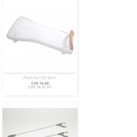
Planche De Bain
Aperçu rapide

Prix
CHF 76.00
CHF 70.31 HT