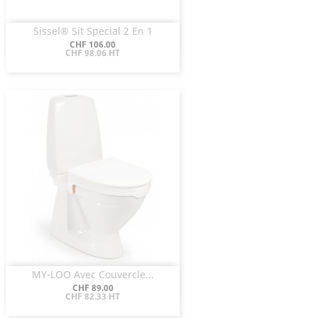
Sissel® Sit Special 2 En 1
Aperçu rapide

Prix
CHF 106.00
CHF 98.06 HT
MY-LOO Avec Couvercle...
Aperçu rapide

Prix
CHF 89.00
CHF 82.33 HT