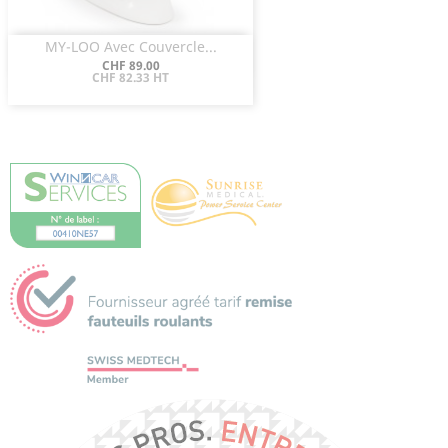
MY-LOO Avec Couvercle...
Aperçu rapide

Prix
CHF 89.00
CHF 82.33 HT