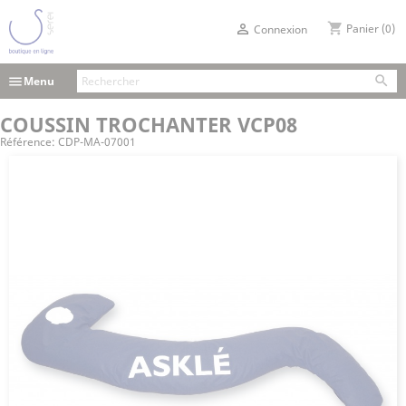
shopping_cart

Panier
(0)
Connexion

menu
Menu
COUSSIN TROCHANTER VCP08
Référence:
CDP-MA-07001