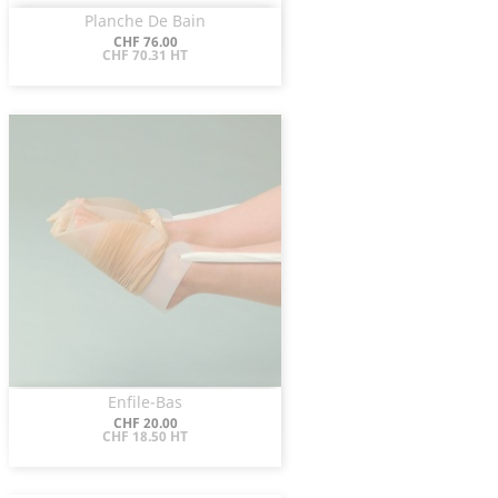
Planche De Bain
Aperçu rapide

Prix
CHF 76.00
CHF 70.31 HT
Enfile-Bas
Aperçu rapide

Prix
CHF 20.00
CHF 18.50 HT