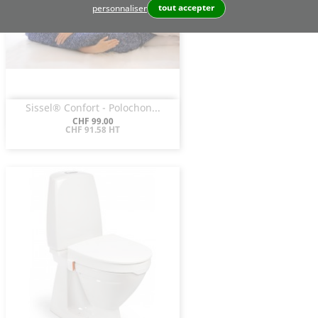
tout accepter
personnaliser
Sissel® Confort - Polochon...
Aperçu rapide

Prix
CHF 99.00
CHF 91.58 HT