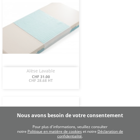
Alèse Lavable
Aperçu rapide

Prix
CHF 31.00
CHF 28.68 HT
Nous avons besoin de votre consentement
Pour plus d’informations, veuillez consulter
notre
Politique en matière de cookies
et notre
Déclaration de
confidentialité
.