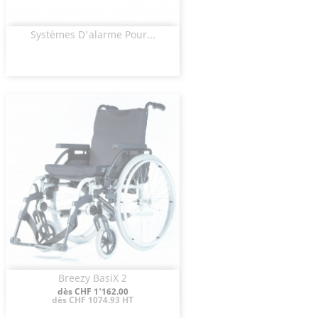
Systèmes D'alarme Pour...
Aperçu rapide

Breezy BasiX 2
Aperçu rapide

Prix
dès CHF 1'162.00
dès CHF 1074.93 HT