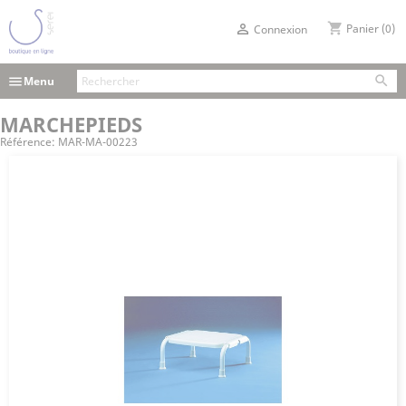
shopping_cart

Panier
(0)
Connexion

menu
Menu
MARCHEPIEDS
Référence:
MAR-MA-00223