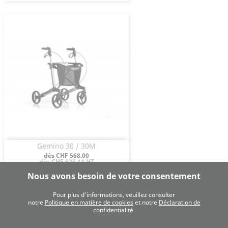
Gemino 30 / 30M
Aperçu rapide

Prix
dès CHF 568.00
dès CHF 525.44 HT
Nous avons besoin de votre consentement
Pour plus d’informations, veuillez consulter
notre
Politique en matière de cookies
et notre
Déclaration de
confidentialité
.