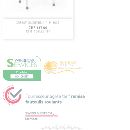
Déambulateur 4 Pieds
Aperçu rapide

Prix
CHF 117.00
CHF 108.23 HT