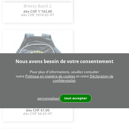
Breezy BasiX 2
Aperçu rapide

Prix
dès CHF 1'162.00
dès CHF 1074.93 HT
Nous avons besoin de votre consentement
Pour plus d’informations, veuillez consulter
notre
Politique en matière de cookies
et notre
Déclaration de
confidentialité
.
tout accepter
personnaliser
Sac À Dos Serei
Aperçu rapide

Prix
dès CHF 61.00
dès CHF 56.43 HT