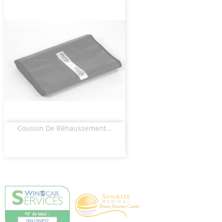
Coussin De Réhaussement...
Aperçu rapide
