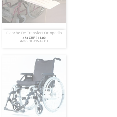
Planche De Transfert Ortopedia
Aperçu rapide

Prix
dès CHF 341.00
dès CHF 315.45 HT