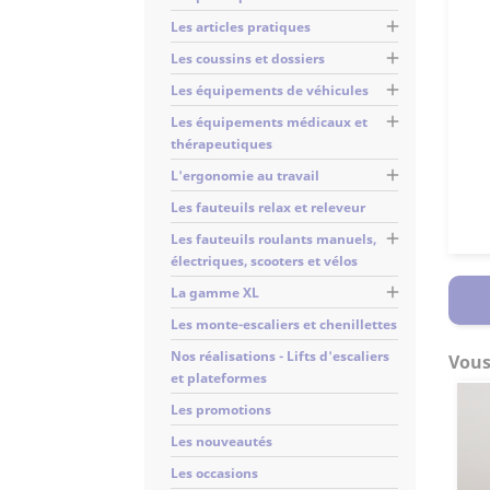

Les articles pratiques

Les coussins et dossiers

Les équipements de véhicules

Les équipements médicaux et
thérapeutiques

L'ergonomie au travail
Les fauteuils relax et releveur

Les fauteuils roulants manuels,
électriques, scooters et vélos

La gamme XL
Les monte-escaliers et chenillettes
Nos réalisations - Lifts d'escaliers
Vous
et plateformes
Les promotions
Les nouveautés
Les occasions