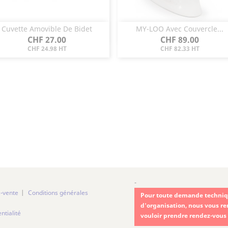
Cuvette Amovible De Bidet
MY-LOO Avec Couvercle...
Aperçu rapide
Aperçu rapide


Prix
Prix
CHF 27.00
CHF 89.00
CHF 24.98 HT
CHF 82.33 HT
-
s-vente
Conditions générales
Pour toute demande techniqu
d'organisation, nous vous r
ntialité
vouloir prendre rendez-vous