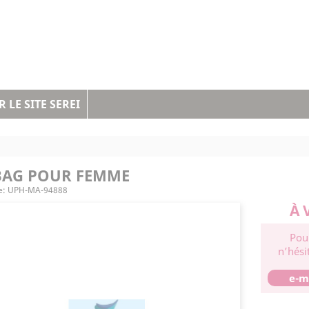
 LE SITE SEREI
BAG POUR FEMME
e:
UPH-MA-94888
À 
Pou
n’hési
e-m