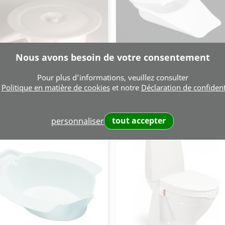
Nous avons besoin de votre consentement
Pour plus d’informations, veuillez consulter
Vase Rond En Plastique
Vase Biseauté
Aperçu rapide
Aperçu rapide


e
Politique en matière de cookies
et notre
Déclaration de confident
Prix
Prix
CHF 30.00
CHF 29.00
CHF 27.75 HT
CHF 26.83 HT
tout accepter
personnaliser