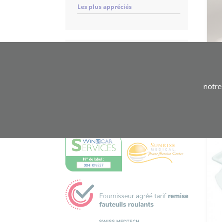
Les plus appréciés
Panier
Votre panier est vide
notr
EMS, Hôpitaux, Cliniques,
Ergothérapeutes, Physiothérapeutes,
conditions spéciales,
contactez-nous
.