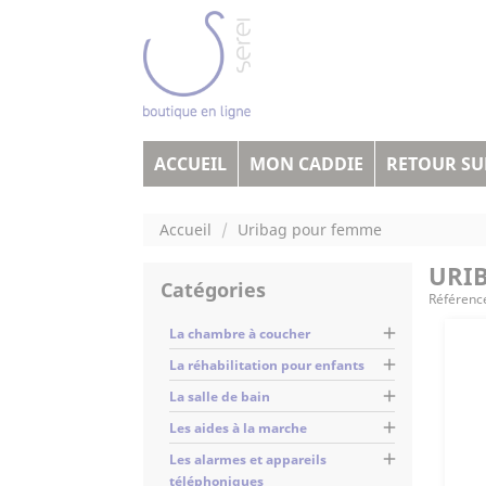
ACCUEIL
MON CADDIE
RETOUR SUR
Accueil
Uribag pour femme
URI
Catégories
Référenc

La chambre à coucher

La réhabilitation pour enfants

La salle de bain

Les aides à la marche

Les alarmes et appareils
téléphoniques