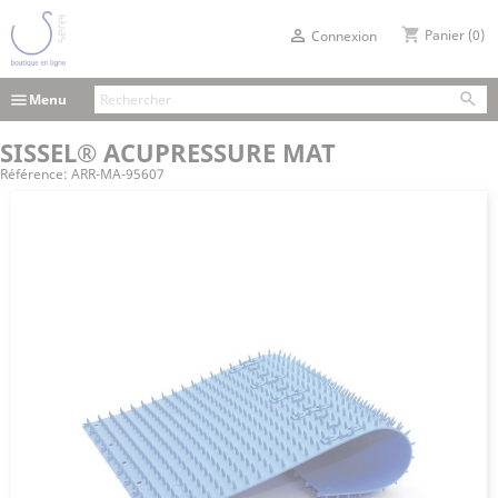
shopping_cart

Panier
(0)
Connexion

menu
Menu
SISSEL® ACUPRESSURE MAT
Référence:
ARR-MA-95607