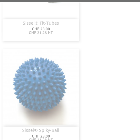
Sissel® Fit-Tubes
Aperçu rapide

Prix
CHF 23.00
CHF 21.28 HT
Sissel® Spiky-Ball
Aperçu rapide

Prix
CHF 23.00
CHF 21.28 HT