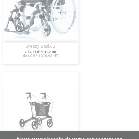
Breezy BasiX 2
Aperçu rapide

Prix
dès CHF 1'162.00
dès CHF 1074.93 HT