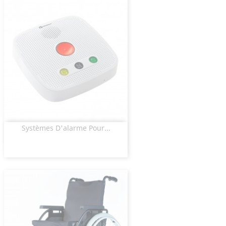
Systèmes D'alarme Pour...
Aperçu rapide
