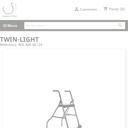
shopping_cart

Panier
(0)
Connexion

menu
Menu
TWIN-LIGHT
Référence:
ROL-MA-96129