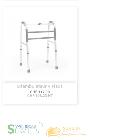
Déambulateur 4 Pieds
Aperçu rapide

Prix
CHF 117.00
CHF 108.23 HT