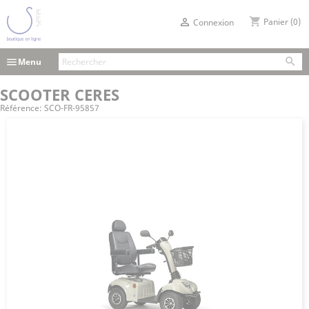
shopping_cart

Panier
(0)
Connexion

menu
Menu
SCOOTER CERES
Référence:
SCO-FR-95857