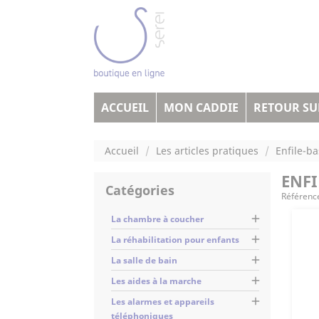
ACCUEIL
MON CADDIE
RETOUR SUR
Accueil
Les articles pratiques
Enfile-ba
ENFI
Catégories
Référenc

La chambre à coucher

La réhabilitation pour enfants

La salle de bain

Les aides à la marche

Les alarmes et appareils
téléphoniques