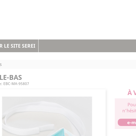
 LE SITE SEREI
s
LE-BAS
e:
EBC-MA-95807
À 
Pou
n’hési
e-m