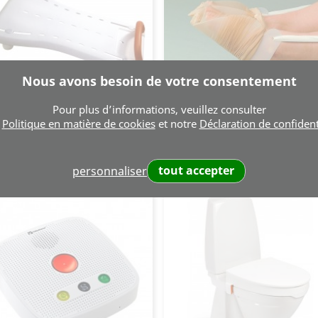
Nous avons besoin de votre consentement
Pour plus d’informations, veuillez consulter
e
Politique en matière de cookies
et notre
Déclaration de confident
Planche De Bain
Enfile-Bas
Aperçu rapide
Aperçu rapide


Prix
Prix
CHF 76.00
CHF 20.00
CHF 70.31 HT
CHF 18.50 HT
tout accepter
personnaliser