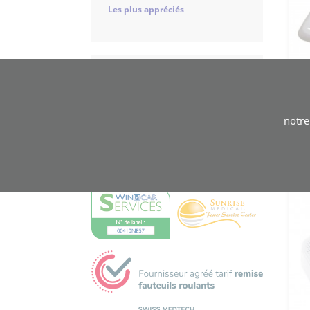
Les plus appréciés
Panier
Votre panier est vide
notr
EMS, Hôpitaux, Cliniques,
Ergothérapeutes, Physiothérapeutes,
conditions spéciales,
contactez-nous
.