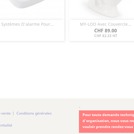
Systèmes D'alarme Pour...
MY-LOO Avec Couvercle...
Aperçu rapide
Aperçu rapide


Prix
CHF 89.00
CHF 82.33 HT
-
s-vente
Conditions générales
Pour toute demande techniqu
d'organisation, nous vous r
ntialité
vouloir prendre rendez-vous