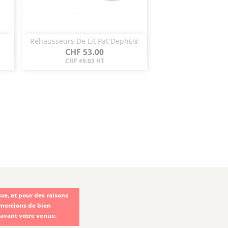
Réhausseurs De Lit Pat’Deph6®
Aperçu rapide

Prix
CHF 53.00
CHF 49.03 HT
e, et pour des raisons
emercions de bien
 avant votre venue.