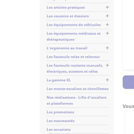

Les articles pratiques

Les coussins et dossiers

Les équipements de véhicules

Les équipements médicaux et
thérapeutiques

L'ergonomie au travail
Les fauteuils relax et releveur

Les fauteuils roulants manuels,
électriques, scooters et vélos

La gamme XL
Les monte-escaliers et chenillettes
Nos réalisations - Lifts d'escaliers
et plateformes
Vous
Les promotions
Les nouveautés
Les occasions