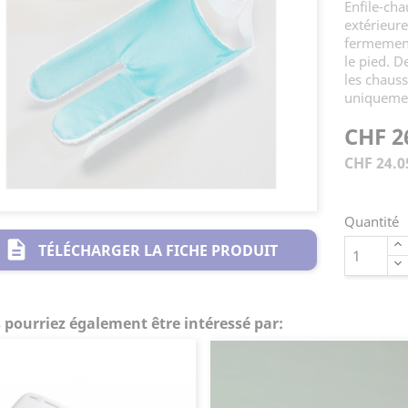
Enfile-cha
extérieure
fermement 
le pied. D
les chauss
uniqueme
CHF 2
CHF 24.0
Quantité
description
TÉLÉCHARGER LA FICHE PRODUIT
 pourriez également être intéressé par: