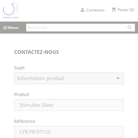
shopping_cart

Panier
(0)
Connexion

menu
Menu
CONTACTEZ-NOUS
Sujet
Produit
Référence