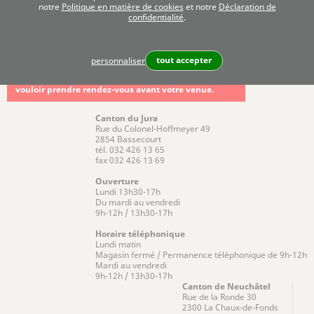
notre
Politique en matière de cookies
et notre
Déclaration de
confidentialité
.
-
tout accepter
personnaliser
Pour toute demande technique, et pour des raisons
d'organisation, nous vous remercions de bien
vouloir prendre rendez-vous avant votre venue.
Canton du Jura
Rue du Colonel-Hoffmeyer 49
2854 Bassecourt
tél. 032 426 13 65
fax 032 426 13 69
Ouverture
Lundi 13h30-17h
Du mardi au vendredi
9h-12h / 13h30-17h
Horaire téléphonique
Lundi matin
Magasin fermé / Permanence téléphonique de 9h-12h
Mardi au vendredi
9h-12h / 13h30-17h
Canton de Neuchâtel
Rue de la Ronde 30
2300 La Chaux-de-Fonds