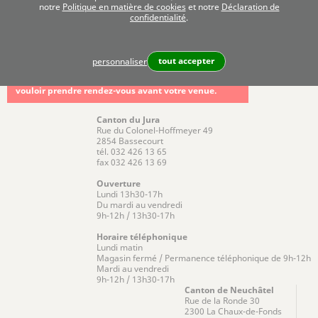
notre
Politique en matière de cookies
et notre
Déclaration de
confidentialité
.
-
tout accepter
personnaliser
Pour toute demande technique, et pour des raisons
d'organisation, nous vous remercions de bien
vouloir prendre rendez-vous avant votre venue.
Canton du Jura
Rue du Colonel-Hoffmeyer 49
2854 Bassecourt
tél. 032 426 13 65
fax 032 426 13 69
Ouverture
Lundi 13h30-17h
Du mardi au vendredi
9h-12h / 13h30-17h
Horaire téléphonique
Lundi matin
Magasin fermé / Permanence téléphonique de 9h-12h
Mardi au vendredi
9h-12h / 13h30-17h
Canton de Neuchâtel
Rue de la Ronde 30
2300 La Chaux-de-Fonds