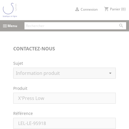
shopping_cart

Panier
(0)
Connexion

menu
Menu
CONTACTEZ-NOUS
Sujet
Produit
Référence