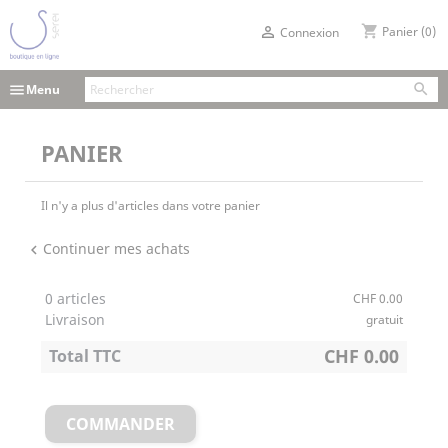
shopping_cart

Panier
(0)
Connexion

menu
Menu
PANIER
Il n'y a plus d'articles dans votre panier
Continuer mes achats
chevron_left
0 articles
CHF 0.00
Livraison
gratuit
CHF 0.00
Total TTC
COMMANDER